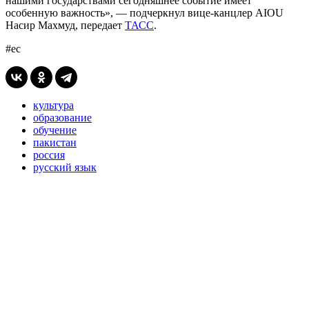
нашими государствами сегодняшнее событие имеет
особенную важность», — подчеркнул вице-канцлер AIOU
Насир Махмуд, передает
ТАСС
.
#ес
культура
образование
обучение
пакистан
россия
русский язык