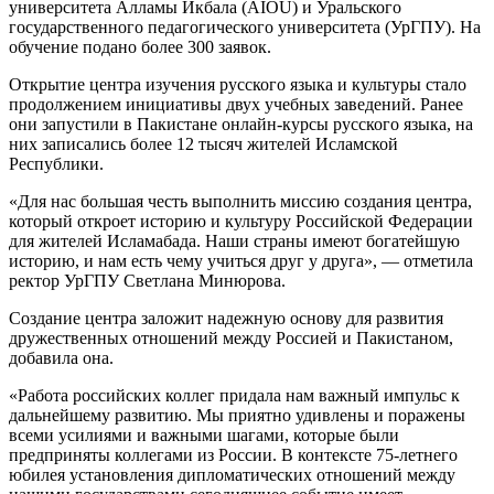
университета Алламы Икбала (AIOU) и Уральского
государственного педагогического университета (УрГПУ). На
обучение подано более 300 заявок.
Открытие центра изучения русского языка и культуры стало
продолжением инициативы двух учебных заведений. Ранее
они запустили в Пакистане онлайн-курсы русского языка, на
них записались более 12 тысяч жителей Исламской
Республики.
«Для нас большая честь выполнить миссию создания центра,
который откроет историю и культуру Российской Федерации
для жителей Исламабада. Наши страны имеют богатейшую
историю, и нам есть чему учиться друг у друга», — отметила
ректор УрГПУ Светлана Минюрова.
Создание центра заложит надежную основу для развития
дружественных отношений между Россией и Пакистаном,
добавила она.
«Работа российских коллег придала нам важный импульс к
дальнейшему развитию. Мы приятно удивлены и поражены
всеми усилиями и важными шагами, которые были
предприняты коллегами из России. В контексте 75-летнего
юбилея установления дипломатических отношений между