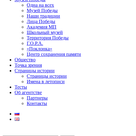
Одна на всех
Музей Победы
Наши традиции
Лица Победы
Академия МП
Школьный музей
Территория Победы
Г.О.Р.А.
«Поклонка»
Центр сохранения памяти
Общество
Точка зрения
Страницы истории
Страницы истории
Имена в летописи
Тесты
Об агентстве
Партнеры
Контакты