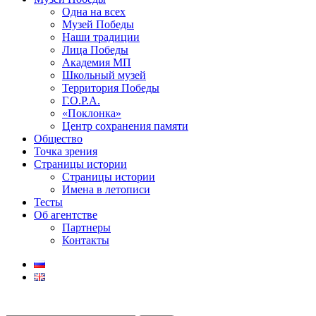
Одна на всех
Музей Победы
Наши традиции
Лица Победы
Академия МП
Школьный музей
Территория Победы
Г.О.Р.А.
«Поклонка»
Центр сохранения памяти
Общество
Точка зрения
Страницы истории
Страницы истории
Имена в летописи
Тесты
Об агентстве
Партнеры
Контакты