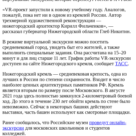
«VR-проект запустили к новому учебному году. Аналогов,
пожалуй, пока нет ни в одном из кремлей России. Автор
трехмерной художественной реконструкции —
нижегородский архитектор Кирилл Фильченков», —
рассказал губернатор Нижегородской области Глеб Никитин.
В режиме виртуальной экскурсии можно посетить
средневековый город, увидеть быт его жителей, а также
выполнить специальные задания. Она рассчитана на 15–20
минут и для лиц старше 11 лет. График работы VR-экскурсии
доступен на сайте Нижегородского кремля, сообщает
ТАСС
.
Нижегородский кремль — средневековая крепость, одна из
лучших в России по степени сохранности. Входит в число
наиболее ценных архитектурных памятников РФ. Кремль
является вторым по размеру после Московского. В августе
2021 года здесь полностью замкнулся 2-километровый боевой
ход. До этого в течение 230 лет обойти кремль по стене было
невозможно. Сейчас в некоторых башнях действуют
выставки, часть башен используют как смотровые площадки.
Ранее сообщалось, что Российские музеи
проведут онлайн-
экскурсии
для московских школьников и студентов
колледжей.