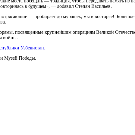
такие места посещать — традиция, чтобы передавать память из п
е повторилась в будущем», — добавил Степан Васильев.
отрясающие — пробирает до мурашек, мы в восторге! Большое сп
ва.
рамы, посвященные крупнейшим операциям Великой Отечественн
м войны.
спублики Узбекистан.
и Музей Победы.