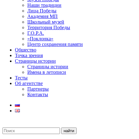
Наши традиции
Лица Победы
Академия МП
Школьный музей
Территория Победы
Г.О.Р.А.
«Поклонка»
Центр сохранения памяти
Общество
Точка зрения
Страницы истории
Страницы истории
Имена в летописи
Тесты
Об агентстве
Партнеры
Контакты