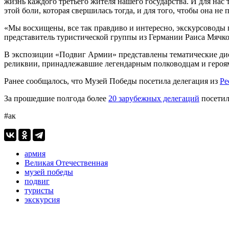
жизнь каждого третьего жителя нашего государства. И для нас 
этой боли, которая свершилась тогда, и для того, чтобы она н
«Мы восхищены, все так правдиво и интересно, экскурсоводы п
представитель туристической группы из Германии Раиса Мячко
В экспозиции «Подвиг Армии» представлены тематические дио
реликвии, принадлежавшие легендарным полководцам и героя
Ранее сообщалось, что Музей Победы посетила делегация из
Ре
За прошедшие полгода более
20 зарубежных делегаций
посетил
#ак
армия
Великая Отечественная
музей победы
подвиг
туристы
экскурсия