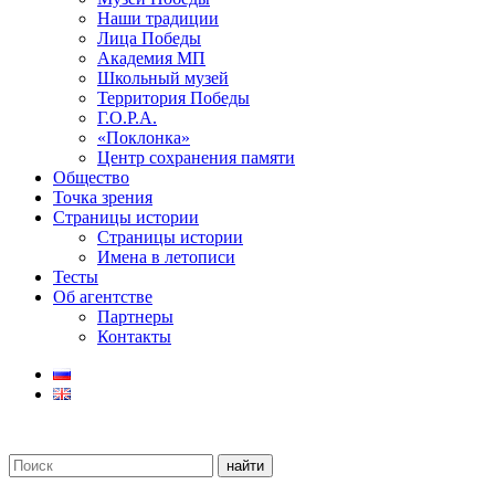
Наши традиции
Лица Победы
Академия МП
Школьный музей
Территория Победы
Г.О.Р.А.
«Поклонка»
Центр сохранения памяти
Общество
Точка зрения
Страницы истории
Страницы истории
Имена в летописи
Тесты
Об агентстве
Партнеры
Контакты