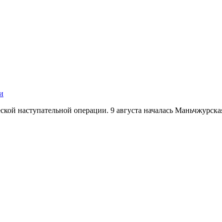
и
кой наступательной операции. 9 августа началась Маньчжурская 