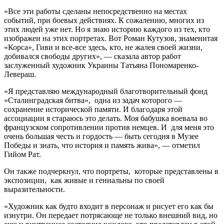
«Все эти работы сделаны непосредственно на местах
событий, при боевых действиях. К сожалению, многих из
этих людей уже нет. Но я знаю историю каждого из тех, кто
изображен на этих портретах. Вот Роман Кутузов, знаменитая
«Корса», Гиви и все-все здесь, кто, не жалея своей жизни,
добивался свободы других», — сказала автор работ
заслуженный художник Украины Татьяна Пономаренко-
Левераш.
«Я представляю международный благотворительный фонд
«Сталинградская битва», одна из задач которого —
сохранение исторической памяти. И благодаря этой
ассоциации я стараюсь это делать. Моя бабушка воевала во
французском сопротивлении против немцев. И для меня это
очень большая честь и гордость — быть сегодня в Музее
Победы и знать, что история и память жива», — отметил
Гийом Рат.
Он также подчеркнул, что портреты, которые представлены в
экспозиции, как живые и гениальны по своей
выразительности.
«Художник как будто входит в персонаж и рисует его как бы
изнутри. Он передает потрясающе не только внешний вид, но