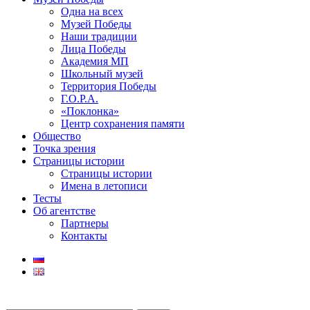
Одна на всех
Музей Победы
Наши традиции
Лица Победы
Академия МП
Школьный музей
Территория Победы
Г.О.Р.А.
«Поклонка»
Центр сохранения памяти
Общество
Точка зрения
Страницы истории
Страницы истории
Имена в летописи
Тесты
Об агентстве
Партнеры
Контакты