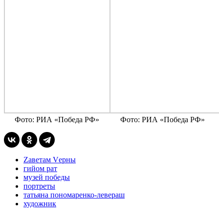
Фото: РИА «Победа РФ»
Фото: РИА «Победа РФ»
Zаветам Vерны
гийом рат
музей победы
портреты
татьяна пономаренко-левераш
художник