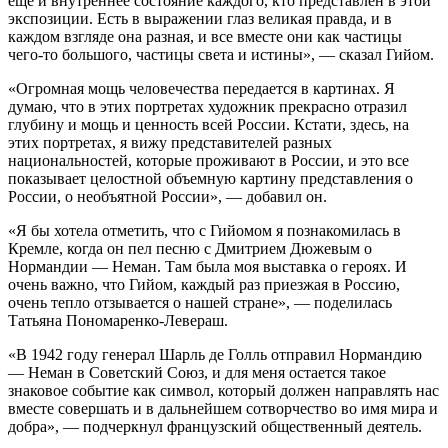
еще и внутреннее состояние каждого, кто представлен в этой
экспозиции. Есть в выражении глаз великая правда, и в
каждом взгляде она разная, и все вместе они как частицы
чего-то большого, частицы света и истины», — сказал Гийом.
«Огромная мощь человечества передается в картинах. Я
думаю, что в этих портретах художник прекрасно отразил
глубину и мощь и ценность всей России. Кстати, здесь, на
этих портретах, я вижу представителей разных
национальностей, которые проживают в России, и это все
показывает целостной объемную картину представления о
России, о необъятной России», — добавил он.
«Я бы хотела отметить, что с Гийомом я познакомилась в
Кремле, когда он пел песню с Дмитрием Дюжевым о
Нормандии — Неман. Там была моя выставка о героях. И
очень важно, что Гийом, каждый раз приезжая в Россию,
очень тепло отзывается о нашей стране», — поделилась
Татьяна Пономаренко-Левераш.
«В 1942 году генерал Шарль де Голль отправил Нормандию
— Неман в Советский Союз, и для меня остается такое
знаковое событие как символ, который должен направлять нас
вместе совершать и в дальнейшем сотворчество во имя мира и
добра», — подчеркнул французский общественный деятель.