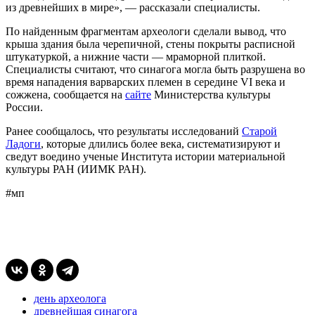
из древнейших в мире», — рассказали специалисты.
По найденным фрагментам археологи сделали вывод, что
крыша здания была черепичной, стены покрыты расписной
штукатуркой, а нижние части — мраморной плиткой.
Специалисты считают, что синагога могла быть разрушена во
время нападения варварских племен в середине VI века и
сожжена, сообщается на
сайте
Министерства культуры
России.
Ранее сообщалось, что результаты исследований
Старой
Ладоги
, которые длились более века, систематизируют и
сведут воедино ученые Института истории материальной
культуры РАН (ИИМК РАН).
#мп
день археолога
древнейшая синагога