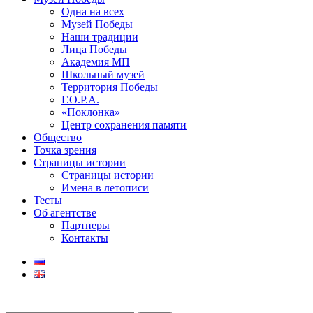
Одна на всех
Музей Победы
Наши традиции
Лица Победы
Академия МП
Школьный музей
Территория Победы
Г.О.Р.А.
«Поклонка»
Центр сохранения памяти
Общество
Точка зрения
Страницы истории
Страницы истории
Имена в летописи
Тесты
Об агентстве
Партнеры
Контакты