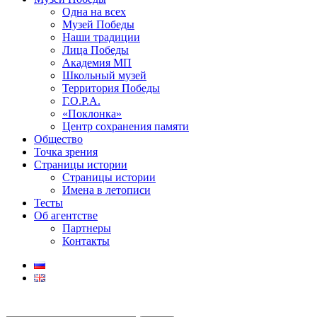
Одна на всех
Музей Победы
Наши традиции
Лица Победы
Академия МП
Школьный музей
Территория Победы
Г.О.Р.А.
«Поклонка»
Центр сохранения памяти
Общество
Точка зрения
Страницы истории
Страницы истории
Имена в летописи
Тесты
Об агентстве
Партнеры
Контакты