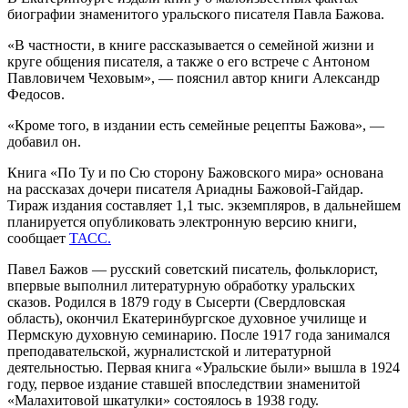
биографии знаменитого уральского писателя Павла Бажова.
«В частности, в книге рассказывается о семейной жизни и
круге общения писателя, а также о его встрече с Антоном
Павловичем Чеховым», — пояснил автор книги Александр
Федосов.
«Кроме того, в издании есть семейные рецепты Бажова», —
добавил он.
Книга «По Ту и по Сю сторону Бажовского мира» основана
на рассказах дочери писателя Ариадны Бажовой-Гайдар.
Тираж издания составляет 1,1 тыс. экземпляров, в дальнейшем
планируется опубликовать электронную версию книги,
сообщает
ТАСС.
Павел Бажов — русский советский писатель, фольклорист,
впервые выполнил литературную обработку уральских
сказов. Родился в 1879 году в Сысерти (Свердловская
область), окончил Екатеринбургское духовное училище и
Пермскую духовную семинарию. После 1917 года занимался
преподавательской, журналистской и литературной
деятельностью. Первая книга «Уральские были» вышла в 1924
году, первое издание ставшей впоследствии знаменитой
«Малахитовой шкатулки» состоялось в 1938 году.