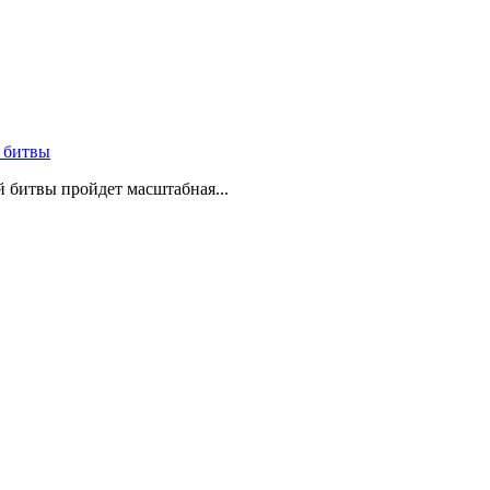
 битвы
й битвы пройдет масштабная...