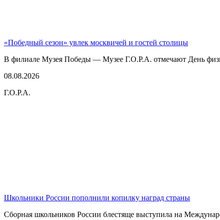
«Победный сезон» увлек москвичей и гостей столицы
В филиале Музея Победы — Музее Г.О.Р.А. отмечают День физк
08.08.2026
Г.О.Р.А.
Школьники России пополнили копилку наград страны
Сборная школьников России блестяще выступила на Междунаро