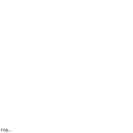
год...