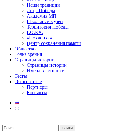
Наши традиции
Лица Победы
Академия МП
Школьный музей
Территория Победы
Г.О.Р.А.
«Поклонка»
Центр сохранения памяти
Общество
Точка зрения
Страницы истории
Страницы истории
Имена в летописи
Тесты
Об агентстве
Партнеры
Контакты