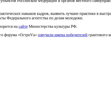
убъектов Российской Федерации и органов местного самоуправл
практических навыков кадров, выявить лучшие практики в выстр
кты Федерального агентства по делам молодежи.
оворится на
сайте
Министерства культуры РФ.
ого форума «ОстроVа»
озвучили имена победителей
грантового к