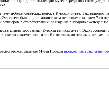
понатов из фондовой коллекции музея. Среди них гости увидят
жка.
тему победы советских войск в Курской битве. Так, разворот газ
я. Эта газета была пропагандистским печатным изданием 7-го о
и офицеров. Четырехстраничное издание выходило еженедельно н
азовательная программа «Курская великая дуга». Экскурсоводы
а также познакомят посетителей с основными этапами, итогами и
 Красногорском филиале Музея Победы
пройдет интерактивная бе