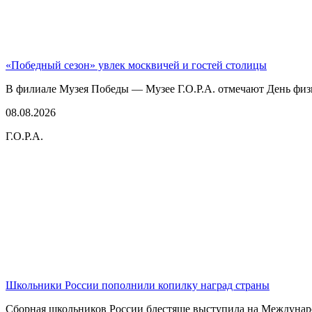
«Победный сезон» увлек москвичей и гостей столицы
В филиале Музея Победы — Музее Г.О.Р.А. отмечают День физк
08.08.2026
Г.О.Р.А.
Школьники России пополнили копилку наград страны
Сборная школьников России блестяще выступила на Междунаро