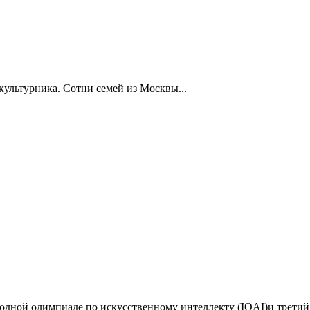
ультурника. Сотни семей из Москвы...
дной олимпиаде по искусственному интеллекту (IOAI)и третий 