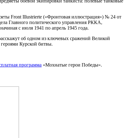
 предметы боевой экипировки танкиста: полевые танковые
еты Front Illustrierte («Фронтовая иллюстрация») № 24 от
тдела Главного политического управления РККА,
ачиная с июля 1941 по апрель 1945 года.
 расскажут об одном из ключевых сражений Великой
 героями Курской битвы.
сплатная программа
«Мохнатые герои Победы».