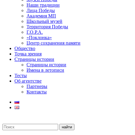
Наши традиции
Лица Победы
Академия МП
Школьный музей
Территория Победы
Г.О.Р.А.
«Поклонка»
Центр сохранения памяти
Общество
Точка зрения
Страницы истории
Страницы истории
Имена в летописи
Тесты
Об агентстве
Партнеры
Контакты