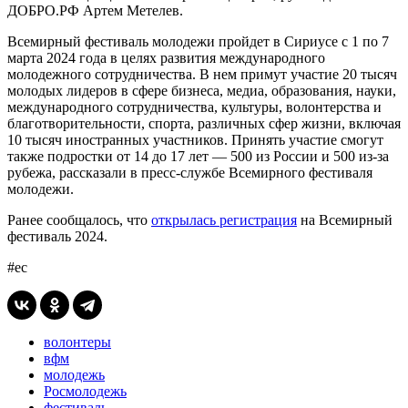
ДОБРО.РФ Артем Метелев.
Всемирный фестиваль молодежи пройдет в Сириусе с 1 по 7
марта 2024 года в целях развития международного
молодежного сотрудничества. В нем примут участие 20 тысяч
молодых лидеров в сфере бизнеса, медиа, образования, науки,
международного сотрудничества, культуры, волонтерства и
благотворительности, спорта, различных сфер жизни, включая
10 тысяч иностранных участников. Принять участие смогут
также подростки от 14 до 17 лет — 500 из России и 500 из-за
рубежа, рассказали в пресс-службе Всемирного фестиваля
молодежи.
Ранее сообщалось, что
открылась регистрация
на Всемирный
фестиваль 2024.
#ес
волонтеры
вфм
молодежь
Росмолодежь
фестиваль