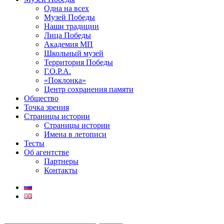
Одна на всех
Музей Победы
Наши традиции
Лица Победы
Академия МП
Школьный музей
Территория Победы
Г.О.Р.А.
«Поклонка»
Центр сохранения памяти
Общество
Точка зрения
Страницы истории
Страницы истории
Имена в летописи
Тесты
Об агентстве
Партнеры
Контакты