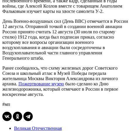
послевоенного времени, а также кадр, сделанный в годы
войны, где Алексей Козлов вместе с товарищем Анатолием
Фальковым изучает карты на хвосте самолета У-2.
День Военно-воздушных сил (День ВВС) отмечается в России
12 августа. Отправной точкой в создании военной авиации
России принято считать 12 августа (30 июля по старому
стилю) 1912 года, когда был подписан приказ, согласно
которому все вопросы организации военного
воздухоплавания и авиации были сосредоточены в
Воздухоплавательной части главного управления
Генерального штаба.
Ранее сообщалось, что схему железных дорог Советского
Союза и школьный атлас в Музей Победы передала
жительница Москвы Виктория Александрова из личного
архива.
Пожертвование музею
было сделано ко Дню
железнодорожника, который отмечают в России в первое
воскресенье августа.
#мп
Великая Отечественная