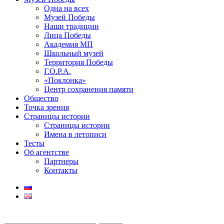
Одна на всех
Музей Победы
Наши традиции
Лица Победы
Академия МП
Школьный музей
Территория Победы
Г.О.Р.А.
«Поклонка»
Центр сохранения памяти
Общество
Точка зрения
Страницы истории
Страницы истории
Имена в летописи
Тесты
Об агентстве
Партнеры
Контакты