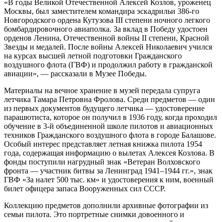
«В годы Великой Отечественной Алексей Козлов, уроженец
Москвы, был заместителем командира эскадрильи 386-го
Новгородского ордена Кутузова III степени ночного легкого
бомбардировочного авиаполка. За вклад в Победу удостоен
орденов Ленина, Отечественной войны II степени, Красной
Звезды и медалей. После войны Алексей Николаевич учился
на курсах высшей летной подготовки Гражданского
воздушного флота (ГВФ) и продолжил работу в гражданской
авиации», — рассказали в Музее Победы.
Материалы на вечное хранение в музей передала супруга
летчика Тамара Петровна Фролова. Среди предметов — один
из первых документов будущего летчика — удостоверение
парашютиста, которое он получил в 1936 году, когда проходил
обучение в 3-й объединенной школе пилотов и авиационных
техников Гражданского воздушного флота в городе Балашове.
Особый интерес представляет летная книжка пилота 1954
года, содержащая информацию о вылетах Алексея Козлова. В
фонды поступили нагрудный знак «Ветеран Волховского
фронта — участник битвы за Ленинград 1941–1944 гг.», знак
ГВФ «За налет 500 тыс. км» и удостоверения к ним, военный
билет офицера запаса Вооруженных сил СССР.
Коллекцию предметов дополнили архивные фотографии из
семьи пилота. Это портретные снимки довоенного и