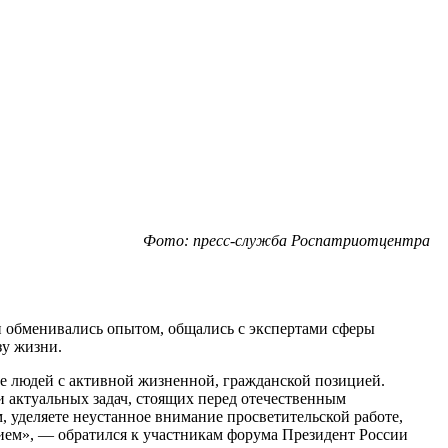
Фото: пресс-служба Роспатриотцентра
и обменивались опытом, общались с экспертами сферы
зу жизни.
де людей с активной жизненной, гражданской позицией.
 актуальных задач, стоящих перед отечественным
 уделяете неустанное внимание просветительской работе,
ием», — обратился к участникам форума Президент России