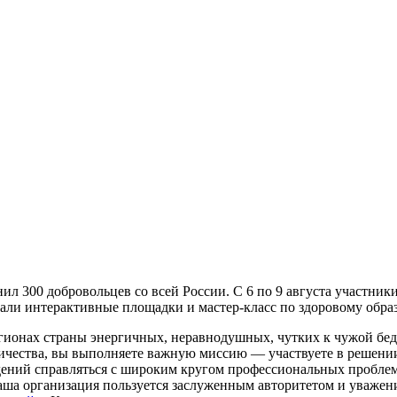
 300 добровольцев со всей России. С 6 по 9 августа участник
али интерактивные площадки и мастер-класс по здоровому обра
егионах страны энергичных, неравнодушных, чутких к чужой бе
чества, вы выполняете важную миссию — участвуете в решении
ений справляться с широким кругом профессиональных проблем,
аша организация пользуется заслуженным авторитетом и уважен