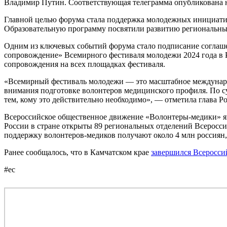
Владимир Путин. Соответствующая телеграмма опубликована
Главной целью форума стала поддержка молодежных инициатив
Образовательную программу посвятили развитию региональны
Одним из ключевых событий форума стало подписание соглаш
сопровождение» Всемирного фестиваля молодежи 2024 года в Р
сопровождения на всех площадках фестиваля.
«Всемирный фестиваль молодежи — это масштабное международ
внимания подготовке волонтеров медицинского профиля. По сут
тем, кому это действительно необходимо», — отметила глава Р
Всероссийское общественное движение «Волонтеры-медики» яв
России в стране открыты 89 региональных отделений Всеросс
поддержку волонтеров-медиков получают около 4 млн россиян,
Ранее сообщалось, что в Камчатском крае
завершился Всеросс
#ес