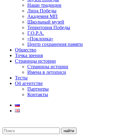
Наши традиции
Лица Победы
Академия МП
Школьный музей
Территория Победы
Г.О.Р.А.
«Поклонка»
Центр сохранения памяти
Общество
Точка зрения
Страницы истории
Страницы истории
Имена в летописи
Тесты
Об агентстве
Партнеры
Контакты