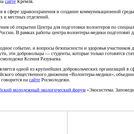
 на
сайте
Кремля.
 в сфере здравоохранения и создание коммуникационной среды 
х и местных отделений.
ения об открытии Центра для подготовки волонтеров по спец
оссии. В рамках работы центра волонтеры-медики подготовят д
ное событие, и вопросы безопасности и здоровья участников д
и, эти добровольцы — студенты, которые только готовятся стат
осмолодежи Ксения Разуваева.
ляется одной из крупнейших добровольческих организаций в с
ийского общественного движения «Волонтеры-медики», объедин
 говорится на
сайте
Росмолодежи.
ийский молодежный экологический форум
«Экосистема. Заповед