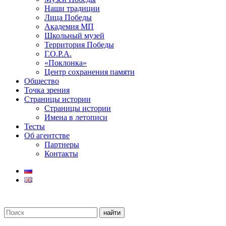
Наши традиции
Лица Победы
Академия МП
Школьный музей
Территория Победы
Г.О.Р.А.
«Поклонка»
Центр сохранения памяти
Общество
Точка зрения
Страницы истории
Страницы истории
Имена в летописи
Тесты
Об агентстве
Партнеры
Контакты