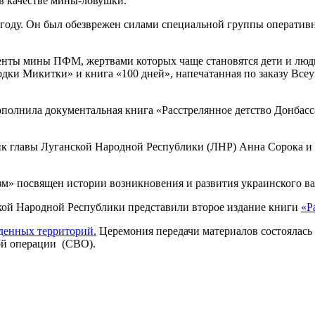
в качестве мины-ловушки.
 году. Он был обезврежен силами специальной группы оператив
ты мины ПФМ, жертвами которых чаще становятся дети и люди 
дки Микитки» и книга «100 дней», напечатанная по заказу Вс
лнила документальная книга «Расстрелянное детство Донбасса»
ик главы Луганской Народной Республики (ЛНР) Анна Сорока и
посвящен истории возникновения и развития украинского вари
кой Народной Республики представили второе издание книги
«Р
денных территорий.
Церемония передачи материалов состоялась 
ой операции (СВО).