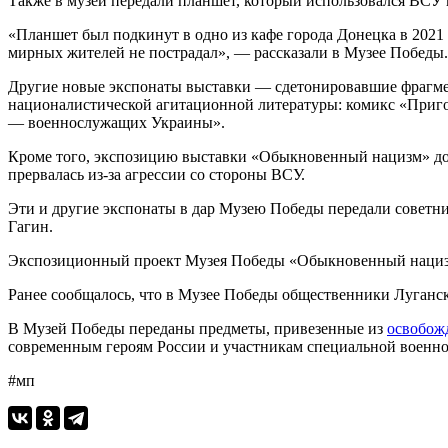
Также в музей передали планшет, который использовался ВСУ 
«Планшет был подкинут в одно из кафе города Донецка в 2021
мирных жителей не пострадал», — рассказали в Музее Победы.
Другие новые экспонаты выставки — сдетонировавшие фрагмен
националистической агитационной литературы: комикс «Приго
— военнослужащих Украины».
Кроме того, экспозицию выставки «Обыкновенный нацизм» допо
прервалась из-за агрессии со стороны ВСУ.
Эти и другие экспонаты в дар Музею Победы передали советн
Гагин.
Экспозиционный проект Музея Победы «Обыкновенный нацизм» 
Ранее сообщалось, что в Музее Победы общественники Луганс
В Музей Победы переданы предметы, привезенные из
освобож
современным героям России и участникам специальной военн
#мп