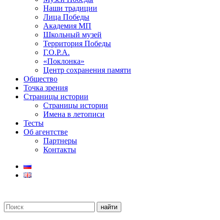
Наши традиции
Лица Победы
Академия МП
Школьный музей
Территория Победы
Г.О.Р.А.
«Поклонка»
Центр сохранения памяти
Общество
Точка зрения
Страницы истории
Страницы истории
Имена в летописи
Тесты
Об агентстве
Партнеры
Контакты