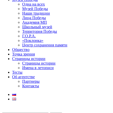
Одна на всех
Музей Победы
Наши традиции
Лица Победы
Академия МП
Школьный музей
Территория Победы
Г.О.Р.А.
«Поклонка»
Центр сохранения памяти
Общество
Точка зрения
Страницы истории
Страницы истории
Имена в летописи
Тесты
Об агентстве
Партнеры
Контакты