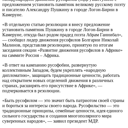
предложением установить памятник великому русскому поэту
и писателю Александру Пушкину в городе Логон-Бирни в
Камеруне.
«В отдельную статью резолюции я внесу предложение
установить памятник Пушкину в городе Логон-Бирни в
Камеруне, откуда был родом прадед поэта Абрам Ганнибал»,
— сообщил лидер движения русофилов Болгарии Николай
Малинов, представляя резолюцию, принятую по итогам
заседания секции «Развитие движения русофилов в Африке»
на саммите Россия – Африка.
«В ответ на кампанию русофобии, развернутую
коллективным Западом, будем укреплять «народную
дипломатию», защищать традиционные ценности, работать
над открытием новых отделений движения в различных
странах, расширять его присутствие в Африке», —
подчеркивается в резолюции.
«Быть русофилом — это значит быть патриотом своей страны
и бороться за интересы своего народа. Русофильство — это
традиционные принципы, семейные ценности, идея единого
сильного государства и создания многополярного мира
суверенных народов», — заявил президент МДР.