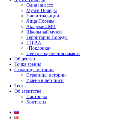
Одна на всех
Музей Победы
Наши традиции
Лица Победы
Академия МП
Школьный музей
Территория Победы
Г.О.Р.А.
«Поклонка»
Центр сохранения памяти
Общество
Точка зрения
Страницы истории
Страницы истории
Имена в летописи
Тесты
Об агентстве
Партнеры
Контакты