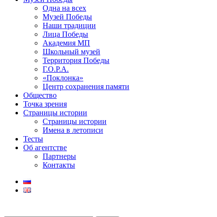
Одна на всех
Музей Победы
Наши традиции
Лица Победы
Академия МП
Школьный музей
Территория Победы
Г.О.Р.А.
«Поклонка»
Центр сохранения памяти
Общество
Точка зрения
Страницы истории
Страницы истории
Имена в летописи
Тесты
Об агентстве
Партнеры
Контакты