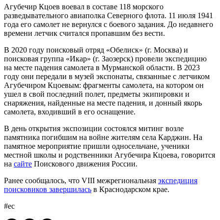
Агубечир Кцоев воевал в составе 118 морского
разведывательного авиаполка Северного флота. 11 июля 1941
года его самолет не вернулся с боевого задания. До недавнего
времени летчик считался пропавшим без вести.
В 2020 году поисковый отряд «Обелиск» (г. Москва) и
поисковая группа «Икар» (г. Заозерск) провели экспедицию
на месте падения самолета в Мурманской области. В 2023
году они передали в музей экспонаты, связанные с летчиком
Агубечиром Кцоевым: фрагменты самолета, на котором он
ушел в свой последний полет, предметы экипировки и
снаряжения, найденные на месте падения, и донный якорь
самолета, входивший в его оснащение.
В день открытия экспозиции состоялся митинг возле
памятника погибшим на войне жителям села Карджин. На
памятное мероприятие пришли односельчане, ученики
местной школы и родственники Агубечира Кцоева, говорится
на
сайте
Поискового движения России.
Ранее сообщалось, что VIII межрегиональная
экспедиция
поисковиков завершилась
в Краснодарском крае.
#ес