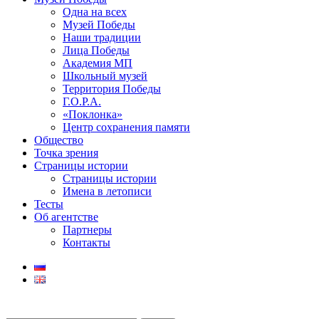
Одна на всех
Музей Победы
Наши традиции
Лица Победы
Академия МП
Школьный музей
Территория Победы
Г.О.Р.А.
«Поклонка»
Центр сохранения памяти
Общество
Точка зрения
Страницы истории
Страницы истории
Имена в летописи
Тесты
Об агентстве
Партнеры
Контакты