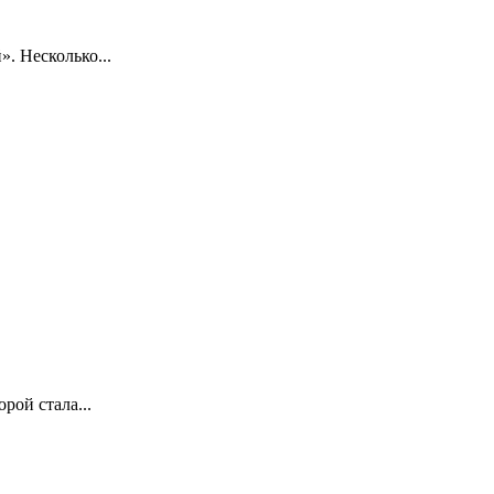
. Несколько...
рой стала...