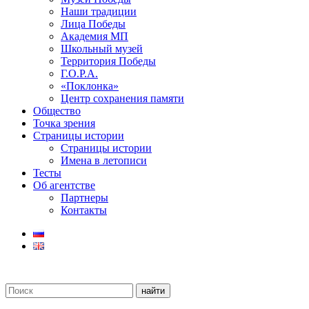
Наши традиции
Лица Победы
Академия МП
Школьный музей
Территория Победы
Г.О.Р.А.
«Поклонка»
Центр сохранения памяти
Общество
Точка зрения
Страницы истории
Страницы истории
Имена в летописи
Тесты
Об агентстве
Партнеры
Контакты