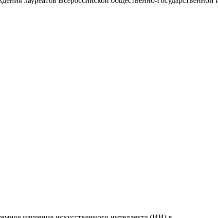
аждения лауреатов Всероссийской общественно-государственной
емное изучение искусственного интеллекта (ИИ) в...