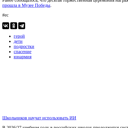
Ранее сообщалось, что десятая торжественная церемония нагр
прошла в Музее Победы
.
#ес
герой
дети
подростки
спасение
юнармия
Школьников научат использовать ИИ
В 2026/27 учебном году в российских школах продолжится сист