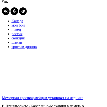
#ик
Канада
мой бой
певец
россия
санкции
шаман
ярослав дронов
Мемориал красноармейцам установят на леднике
В Приэльбрусье (Кабардино-Балкария) в память о