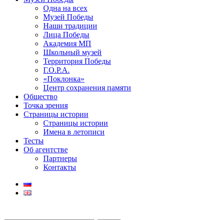
Одна на всех
Музей Победы
Наши традиции
Лица Победы
Академия МП
Школьный музей
Территория Победы
Г.О.Р.А.
«Поклонка»
Центр сохранения памяти
Общество
Точка зрения
Страницы истории
Страницы истории
Имена в летописи
Тесты
Об агентстве
Партнеры
Контакты