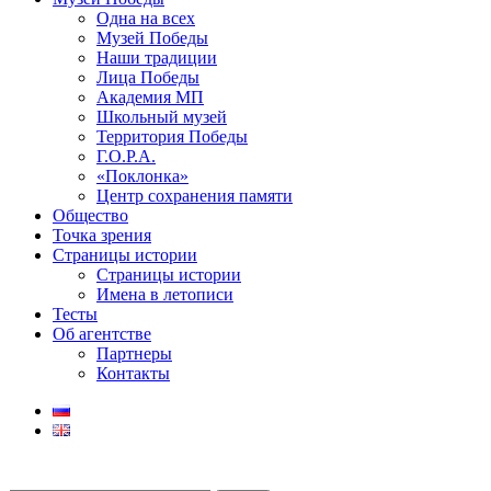
Одна на всех
Музей Победы
Наши традиции
Лица Победы
Академия МП
Школьный музей
Территория Победы
Г.О.Р.А.
«Поклонка»
Центр сохранения памяти
Общество
Точка зрения
Страницы истории
Страницы истории
Имена в летописи
Тесты
Об агентстве
Партнеры
Контакты