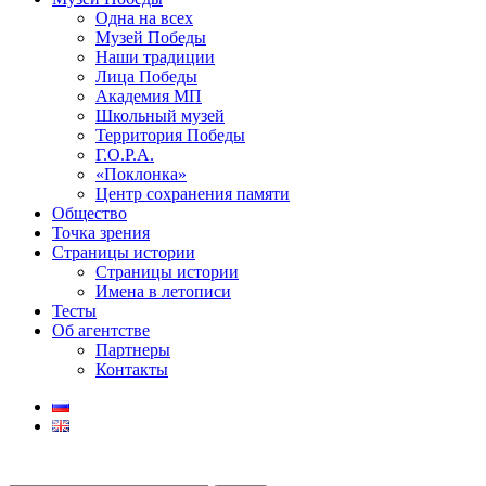
Одна на всех
Музей Победы
Наши традиции
Лица Победы
Академия МП
Школьный музей
Территория Победы
Г.О.Р.А.
«Поклонка»
Центр сохранения памяти
Общество
Точка зрения
Страницы истории
Страницы истории
Имена в летописи
Тесты
Об агентстве
Партнеры
Контакты