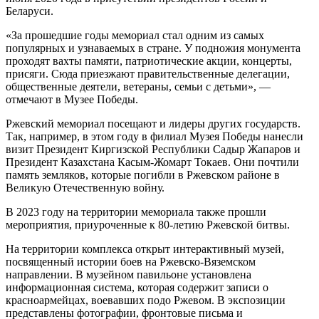
Беларуси.
«За прошедшие годы мемориал стал одним из самых
популярных и узнаваемых в стране. У подножия монумента
проходят вахты памяти, патриотические акции, концерты,
присяги. Сюда приезжают правительственные делегации,
общественные деятели, ветераны, семьи с детьми», —
отмечают в Музее Победы.
Ржевский мемориал посещают и лидеры других государств.
Так, например, в этом году в филиал Музея Победы нанесли
визит Президент Киргизской Республики Садыр Жапаров и
Президент Казахстана Касым-Жомарт Токаев. Они почтили
память земляков, которые погибли в Ржевском районе в
Великую Отечественную войну.
В 2023 году на территории мемориала также прошли
мероприятия, приуроченные к 80-летию Ржевской битвы.
На территории комплекса открыт интерактивный музей,
посвященный истории боев на Ржевско-Вяземском
направлении. В музейном павильоне установлена
информационная система, которая содержит записи о
красноармейцах, воевавших подо Ржевом. В экспозиции
представлены фотографии, фронтовые письма и