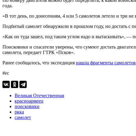
По номеру двигателя можно будет определить, к какой воинско
года.
«В тот день, по донесениям, 4 или 5 самолетов летело и три н
Подбитый самолет обнаружили в прошлом году, но достать с пе
«Как он туда зашел, под таким углом надо и вытаскивать», — 
Поисковики и спасатели уверены, что сумеют достать двигате
самолета, передает ГТРК «Псков».
Ранее сообщалось, что экспедиция
нашла фрагменты самолетов
#ес
Великая Отечественная
красноармеец
поисковики
ркка
самолет