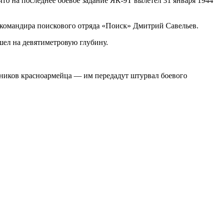
что на последнее боевое задание ЯК-9Т вылетел 31 января 1944
ель командира поискового отряда «Поиск» Дмитрий Савельев.
ушел на девятиметровую глубину.
енников красноармейца — им передадут штурвал боевого