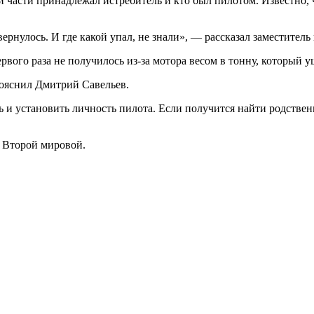
й части принадлежал истребитель и кто был пилотом. Известно, 
е вернулось. И где какой упал, не знали», — рассказал заместит
рвого раза не получилось из-за мотора весом в тонну, который 
пояснил Дмитрий Савельев.
ль и установить личность пилота. Если получится найти родств
Второй мировой.