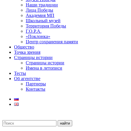
Наши традиции
Лица Победы
Академия МП
Школьный музей
Территория Победы
Г.О.Р.А.
«Поклонка»
Центр сохранения памяти
Общество
Точка зрения
Страницы истории
Страницы истории
Имена в летописи
Тесты
Об агентстве
Партнеры
Контакты