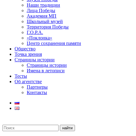
Наши традиции
Лица Победы
Академия МП
Школьный музей
Территория Победы
Г.О.Р.А.
«Поклонка»
Центр сохранения памяти
Общество
Точка зрения
Страницы истории
Страницы истории
Имена в летописи
Тесты
Об агентстве
Партнеры
Контакты