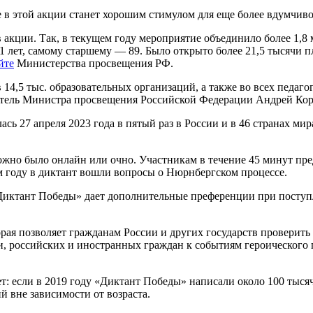
е в этой акции станет хорошим стимулом для еще более вдумчив
акции. Так, в текущем году мероприятие объединило более 1,8 
 лет, самому старшему — 89. Было открыто более 21,5 тысячи 
йте
Министерства просвещения РФ.
4,5 тыс. образовательных организаций, а также во всех педаго
титель Министра просвещения Российской Федерации Андрей Кор
сь 27 апреля 2023 года в пятый раз в России и в 46 странах м
жно было онлайн или очно. Участникам в течение 45 минут пре
м году в диктант вошли вопросы о Нюрнбергском процессе.
«Диктант Победы» дает дополнительные преференции при поступ
ая позволяет гражданам России и других государств проверить
и, российских и иностранных граждан к событиям героического 
: если в 2019 году «Диктант Победы» написали около 100 тысяч 
вне зависимости от возраста.