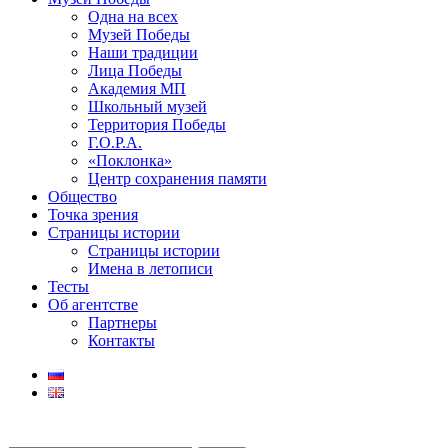
Одна на всех
Музей Победы
Наши традиции
Лица Победы
Академия МП
Школьный музей
Территория Победы
Г.О.Р.А.
«Поклонка»
Центр сохранения памяти
Общество
Точка зрения
Страницы истории
Страницы истории
Имена в летописи
Тесты
Об агентстве
Партнеры
Контакты