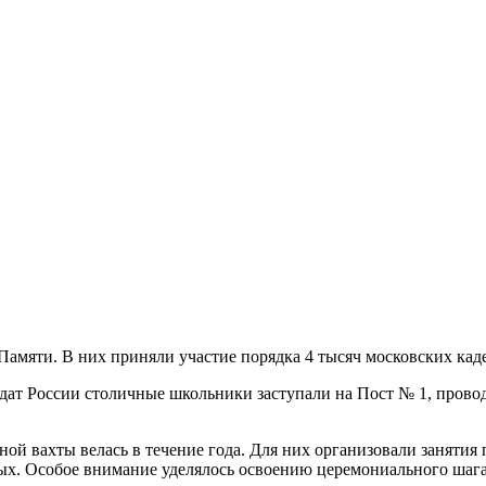
амяти. В них приняли участие порядка 4 тысяч московских каде
 дат России столичные школьники заступали на Пост № 1, пров
й вахты велась в течение года. Для них организовали занятия п
ых. Особое внимание уделялось освоению церемониального шага