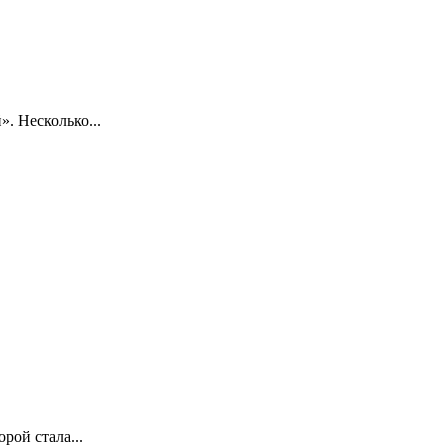
. Несколько...
рой стала...