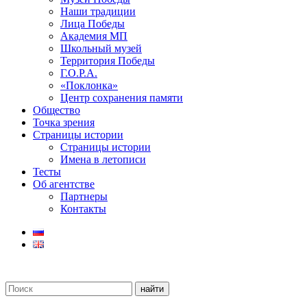
Наши традиции
Лица Победы
Академия МП
Школьный музей
Территория Победы
Г.О.Р.А.
«Поклонка»
Центр сохранения памяти
Общество
Точка зрения
Страницы истории
Страницы истории
Имена в летописи
Тесты
Об агентстве
Партнеры
Контакты