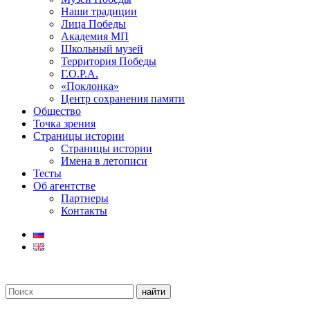
Наши традиции
Лица Победы
Академия МП
Школьный музей
Территория Победы
Г.О.Р.А.
«Поклонка»
Центр сохранения памяти
Общество
Точка зрения
Страницы истории
Страницы истории
Имена в летописи
Тесты
Об агентстве
Партнеры
Контакты