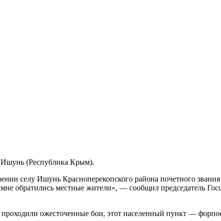
у Ишунь (Республика Крым).
воении селу Ишунь Красноперекопского района почетного звани
ко мне обратились местные жители», — сообщил председатель Го
проходили ожесточенные бои, этот населенный пункт — форпост