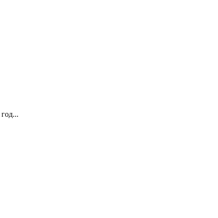
год...