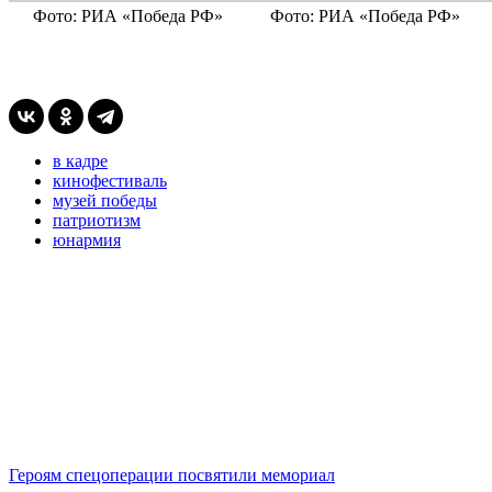
Фото: РИА «Победа РФ»
Фото: РИА «Победа РФ»
в кадре
кинофестиваль
музей победы
патриотизм
юнармия
Героям спецоперации посвятили мемориал