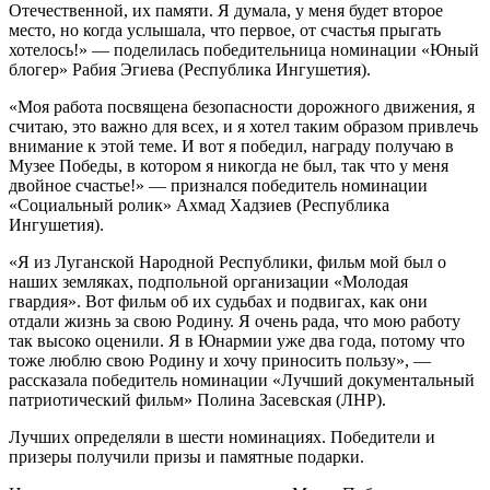
Отечественной, их памяти. Я думала, у меня будет второе
место, но когда услышала, что первое, от счастья прыгать
хотелось!» — поделилась победительница номинации «Юный
блогер» Рабия Эгиева (Республика Ингушетия).
«Моя работа посвящена безопасности дорожного движения, я
считаю, это важно для всех, и я хотел таким образом привлечь
внимание к этой теме. И вот я победил, награду получаю в
Музее Победы, в котором я никогда не был, так что у меня
двойное счастье!» — признался победитель номинации
«Социальный ролик» Ахмад Хадзиев (Республика
Ингушетия).
«Я из Луганской Народной Республики, фильм мой был о
наших земляках, подпольной организации «Молодая
гвардия». Вот фильм об их судьбах и подвигах, как они
отдали жизнь за свою Родину. Я очень рада, что мою работу
так высоко оценили. Я в Юнармии уже два года, потому что
тоже люблю свою Родину и хочу приносить пользу», —
рассказала победитель номинации «Лучший документальный
патриотический фильм» Полина Засевская (ЛНР).
Лучших определяли в шести номинациях. Победители и
призеры получили призы и памятные подарки.