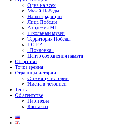
Одна на всех
Музей Победы
Наши традиции
Лица Победы
Академия МП
Школьный музей
Территория Победы
Г.О.Р.А.
«Поклонка»
Центр сохранения памяти
Общество
Точка зрения
Страницы истории
Страницы истории
Имена в летописи
Тесты
Об агентстве
Партнеры
Контакты