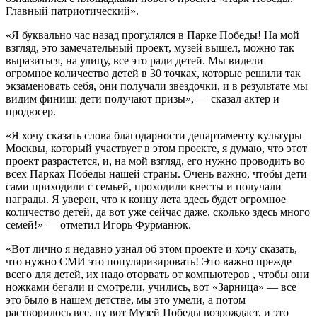
Главный патриотический».
«Я буквально час назад прогулялся в Парке Победы! На мой
взгляд, это замечательный проект, музей вышел, можно так
выразиться, на улицу, все это ради детей. Мы видели
огромное количество детей в 30 точках, которые решили так
экзаменовать себя, они получали звездочки, и в результате мы
видим финиш: дети получают призы», — сказал актер и
продюсер.
«Я хочу сказать слова благодарности департаменту культуры
Москвы, который участвует в этом проекте, я думаю, что этот
проект разрастется, и, на мой взгляд, его нужно проводить во
всех Парках Победы нашей страны. Очень важно, чтобы дети
сами приходили с семьей, проходили квесты и получали
награды. Я уверен, что к концу лета здесь будет огромное
количество детей, да вот уже сейчас даже, сколько здесь много
семей!» — отметил Игорь Фурманюк.
«Вот лично я недавно узнал об этом проекте и хочу сказать,
что нужно СМИ это популяризировать! Это важно прежде
всего для детей, их надо оторвать от компьютеров , чтобы они
ножками бегали и смотрели, учились, вот «Зарница» — все
это было в нашем детстве, мы это умели, а потом
растворилось все, ну вот Музей Победы возрождает, и это