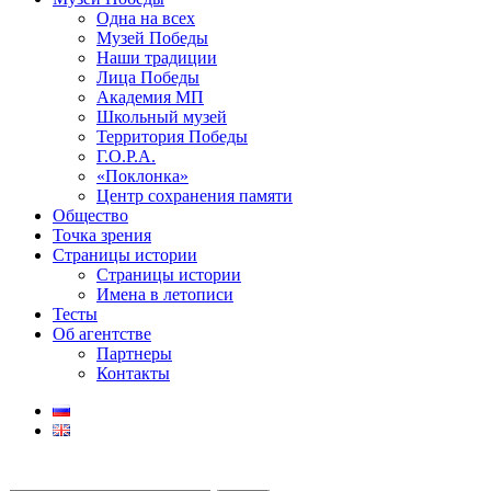
Одна на всех
Музей Победы
Наши традиции
Лица Победы
Академия МП
Школьный музей
Территория Победы
Г.О.Р.А.
«Поклонка»
Центр сохранения памяти
Общество
Точка зрения
Страницы истории
Страницы истории
Имена в летописи
Тесты
Об агентстве
Партнеры
Контакты