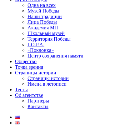
Одна на всех
Музей Победы
Наши традиции
Лица Победы
Академия МП
Школьный музей
Территория Победы
Г.О.Р.А.
«Поклонка»
Центр сохранения памяти
Общество
Точка зрения
Страницы истории
Страницы истории
Имена в летописи
Тесты
Об агентстве
Партнеры
Контакты