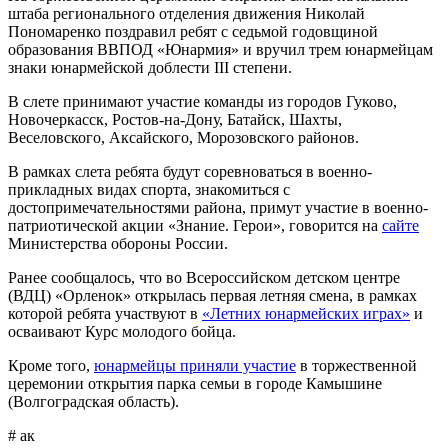
штаба регионального отделения движения Николай
Пономаренко поздравил ребят с седьмой годовщиной
образования ВВПОД «Юнармия» и вручил трем юнармейцам
знаки юнармейской доблести III степени.
В слете принимают участие команды из городов Гуково,
Новочеркасск, Ростов-на-Дону, Батайск, Шахты,
Веселовского, Аксайского, Морозовского районов.
В рамках слета ребята будут соревноваться в военно-
прикладных видах спорта, знакомиться с
достопримечательностями района, примут участие в военно-
патриотической акции «Знание. Герои», говорится на
сайте
Министерства обороны России.
Ранее сообщалось, что во Всероссийском детском центре
(ВДЦ) «Орленок» открылась первая летняя смена, в рамках
которой ребята участвуют в
«Летних юнармейских играх»
и
осваивают Курс молодого бойца.
Кроме того,
юнармейцы приняли участие
в торжественной
церемонии открытия парка семьи в городе Камышине
(Волгоградская область).
# ак