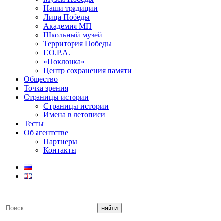
Наши традиции
Лица Победы
Академия МП
Школьный музей
Территория Победы
Г.О.Р.А.
«Поклонка»
Центр сохранения памяти
Общество
Точка зрения
Страницы истории
Страницы истории
Имена в летописи
Тесты
Об агентстве
Партнеры
Контакты