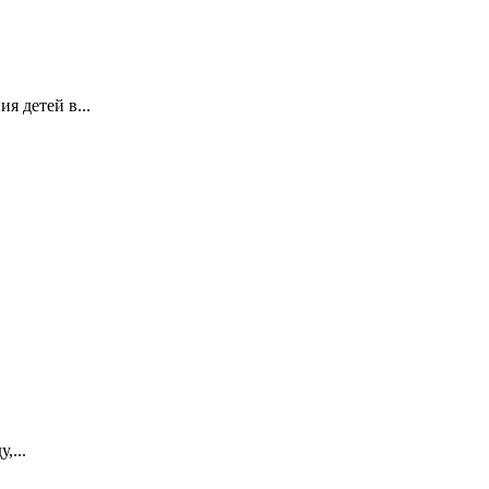
я детей в...
,...