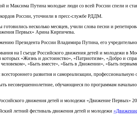
 и Максима Путина молодые люди со всей России спели и станц
кордов России, уточнили в пресс-службе РДДМ.
 готовились несколько месяцев, учили слова песни и репетиров
ижения Первых» Арина Кирпичева.
жению Президента России Владимира Путина, его учредительное
ния на I съезде Российского движения детей и молодежи в Моск
 которых «Жизнь и достоинство», «Патриотизм», «Добро и справ
 человеком», «Быть вместе», «Быть в Движении», «Быть первым
 всестороннего развития и самореализации, профессиональную о
ыть несовершеннолетние, обучающиеся по программам начальног
я Российского движения детей и молодежи «Движение Первых» 
ийский летний фестиваль движения детей и молодежи
«Движение