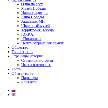
Одна на всех
Музей Победы
Наши традиции
Лица Победы
Академия МП
Школьный музей
Территория Победы
Г.О.Р.А.
«Поклонка»
Центр сохранения памяти
Общество
Точка зрения
Страницы истории
Страницы истории
Имена в летописи
Тесты
Об агентстве
Партнеры
Контакты