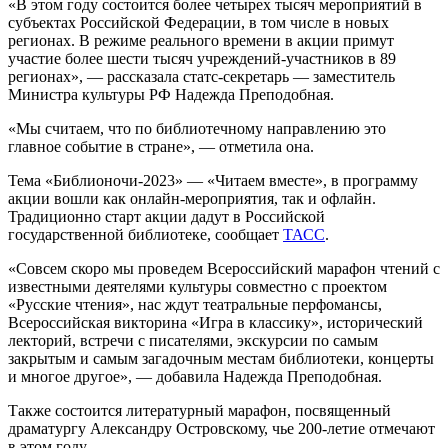
«В этом году состоится более четырех тысяч мероприятий в
субъектах Российской Федерации, в том числе в новых
регионах. В режиме реального времени в акции примут
участие более шести тысяч учреждений-участников в 89
регионах», — рассказала статс-секретарь — заместитель
Министра культуры РФ Надежда Преподобная.
«Мы считаем, что по библиотечному направлению это
главное событие в стране», — отметила она.
Тема «Библионочи-2023» — «Читаем вместе», в программу
акции вошли как онлайн-мероприятия, так и офлайн.
Традиционно старт акции дадут в Российской
государственной библиотеке, сообщает
ТАСС
.
«Совсем скоро мы проведем Всероссийский марафон чтений с
известными деятелями культуры совместно с проектом
«Русские чтения», нас ждут театральные перфомансы,
Всероссийская викторина «Игра в классику», исторический
лекторий, встречи с писателями, экскурсии по самым
закрытым и самым загадочным местам библиотеки, концерты
и многое другое», — добавила Надежда Преподобная.
Также состоится литературный марафон, посвященный
драматургу Александру Островскому, чье 200-летие отмечают
в этом году.