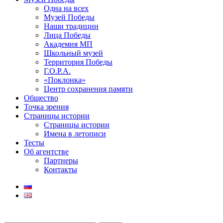
Одна на всех
Музей Победы
Наши традиции
Лица Победы
Академия МП
Школьный музей
Территория Победы
Г.О.Р.А.
«Поклонка»
Центр сохранения памяти
Общество
Точка зрения
Страницы истории
Страницы истории
Имена в летописи
Тесты
Об агентстве
Партнеры
Контакты