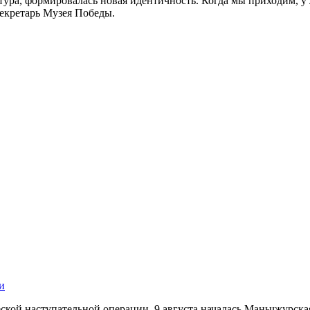
ьтура, формировалась новая идентичность. Когда мы приходим, 
секретарь Музея Победы.
и
кой наступательной операции. 9 августа началась Маньчжурская 