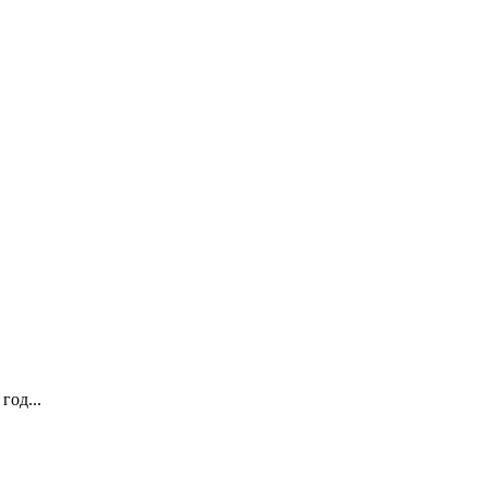
год...