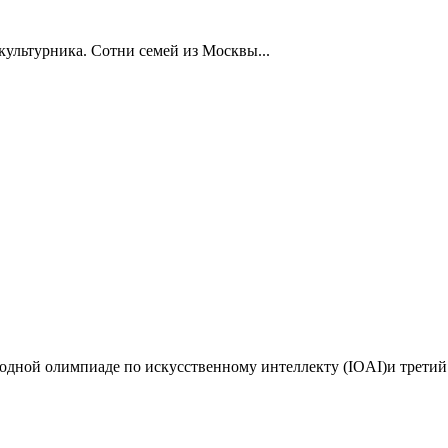
ультурника. Сотни семей из Москвы...
дной олимпиаде по искусственному интеллекту (IOAI)и третий 