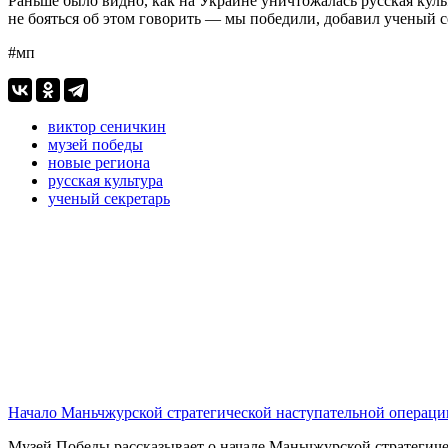
Раньше было видно, как на Украине уничтожалась русская кул
не бояться об этом говорить — мы победили, добавил ученый 
#мп
виктор сеничкин
музей победы
новые региона
русская культура
ученый секретарь
Начало Маньчжурской стратегической наступательной операци
Музей Победы рассказывает о начале Маньчжурской стратегичес