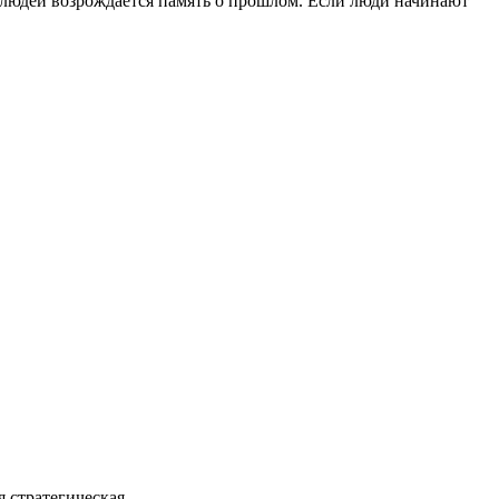
у людей возрождается память о прошлом. Если люди начинают
стратегическая...