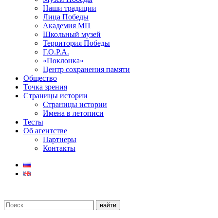
Наши традиции
Лица Победы
Академия МП
Школьный музей
Территория Победы
Г.О.Р.А.
«Поклонка»
Центр сохранения памяти
Общество
Точка зрения
Страницы истории
Страницы истории
Имена в летописи
Тесты
Об агентстве
Партнеры
Контакты