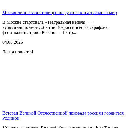
Москвичи и гости столицы погрузятся в театральный мир
В Москве стартовала «Театральная неделя» —
кульминационное событие Всероссийского марафона-
фестиваля театров «Россия — Театр...
04.08.2026
Лента новостей
Ветеран Великой Отечественной призвала россиян гордиться
Родиной
101-летняя ветеран Великой Отечественной войны Тамара