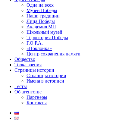
Одна на всех
Музей Победы
Наши традиции
Лица Победы
Академия МП
Школьный музей
Территория Победы
Г.О.Р.А.
«Поклонка»
Центр сохранения памяти
Общество
Точка зрения
Страницы истории
Страницы истории
Имена в летописи
Тесты
Об агентстве
Партнеры
Контакты