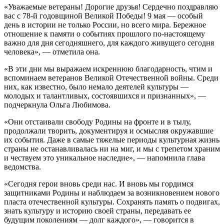
«Уважаемые ветераны! Дорогие друзья! Сердечно поздравляю
вас с 78-й годовщиной Великой Победы! 9 мая — особый
день в истории не только России, но всего мира. Бережное
отношение к памяти о событиях прошлого по-настоящему
важно для дня сегодняшнего, для каждого живущего сегодня
человека», — отметила она.
«В эти дни мы выражаем искреннюю благодарность, чтим и
вспоминаем ветеранов Великой Отечественной войны. Среди
них, как известно, было немало деятелей культуры —
молодых и талантливых, состоявшихся и признанных», —
подчеркнула Ольга Любимова.
«Они отстаивали свободу Родины на фронте и в тылу,
продолжали творить, документируя и осмысляя окружавшие
их события. Даже в самые тяжелые периоды культурная жизнь
страны не останавливалась ни на миг, и мы с трепетом храним
и чествуем это уникальное наследие», — напомнила глава
ведомства.
«Сегодня герои вновь среди нас. И вновь мы гордимся
защитниками Родины и наблюдаем за возникновением нового
пласта отечественной культуры. Сохранять память о подвигах,
знать культуру и историю своей страны, передавать ее
будущим поколениям — долг каждого», — говорится в