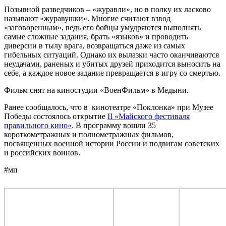
Позывной разведчиков – «журавли», но в полку их ласково
называют «журавушки». Многие считают взвод
«заговоренным», ведь его бойцы умудряются выполнять
самые сложные задания, брать «языков» и проводить
диверсии в тылу врага, возвращаться даже из самых
гибельных ситуаций. Однако их вылазки часто оканчиваются
неудачами, раненых и убитых друзей приходится выносить на
себе, а каждое новое задание превращается в игру со смертью.
Фильм снят на киностудии «ВоенФильм» в Медыни.
Ранее сообщалось, что в кинотеатре «Поклонка» при Музее
Победы состоялось открытие
II «Майского фестиваля
правильного кино»
. В программу вошли 35
короткометражных и полнометражных фильмов,
посвященных военной истории России и подвигам советских
и российских воинов.
#мп