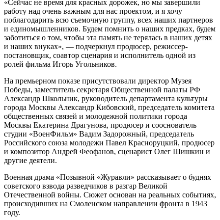
«Сейчас не время для красных дорожек, но мы завершили
работу над очень важным для нас проектом, и я хочу
поблагодарить всю съемочную группу, всех наших партнеров
и единомышленников. Будем помнить о наших предках, будем
заботиться о том, чтобы эта память не терялась в наших детях
и наших внуках», — подчеркнул продюсер, режиссер-
постановщик, соавтор сценария и исполнитель одной из
ролей фильма Игорь Угольников.
На премьерном показе присутствовали директор Музея
Победы, заместитель секретаря Общественной палаты РФ
Александр Школьник, руководитель департамента культуры
города Москвы Александр Кибовский, председатель комитета
общественных связей и молодежной политики города
Москвы Екатерина Драгунова, продюсер и сооснователь
студии «ВоенФильм» Вадим Задорожный, председатель
Российского союза молодежи Павел Красноруцкий, продюсер
и композитор Андрей Феофанов, сценарист Олег Шишкин и
другие деятели.
Военная драма «Позывной «Журавли» рассказывает о буднях
советского взвода разведчиков в разгар Великой
Отечественной войны. Сюжет основан на реальных событиях,
происходивших на Смоленском направлении фронта в 1943
году.