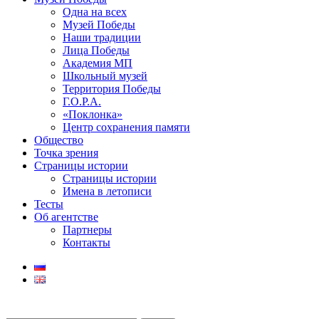
Одна на всех
Музей Победы
Наши традиции
Лица Победы
Академия МП
Школьный музей
Территория Победы
Г.О.Р.А.
«Поклонка»
Центр сохранения памяти
Общество
Точка зрения
Страницы истории
Страницы истории
Имена в летописи
Тесты
Об агентстве
Партнеры
Контакты