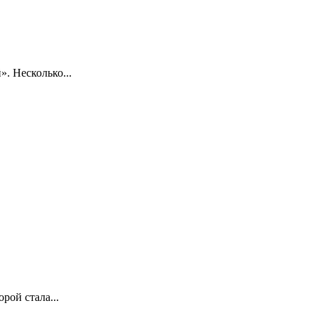
. Несколько...
рой стала...