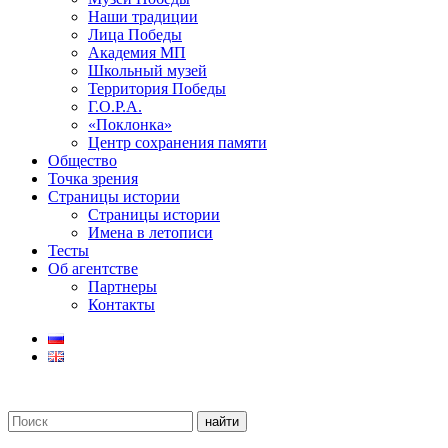
Наши традиции
Лица Победы
Академия МП
Школьный музей
Территория Победы
Г.О.Р.А.
«Поклонка»
Центр сохранения памяти
Общество
Точка зрения
Страницы истории
Страницы истории
Имена в летописи
Тесты
Об агентстве
Партнеры
Контакты