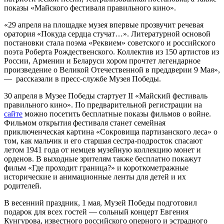
показы «Майского фестиваля правильного кино».
«29 апреля на площадке музея впервые прозвучит речевая
оратория «Покуда сердца стучат…». Литературной основой
постановки стала поэма «Реквием» советского и российского
поэта Роберта Рождественского. Коллектив из 150 артистов из
России, Армении и Беларуси хором прочтет легендарное
произведение о Великой Отечественной в преддверии 9 Мая»,
— рассказали в пресс-службе Музея Победы.
30 апреля в Музее Победы стартует II «Майский фестиваль
правильного кино». По предварительной регистрации на
сайте
можно посетить бесплатные показы фильмов о войне.
Фильмом открытия фестиваля станет семейная
приключенческая картина «Сокровища партизанского леса» о
том, как мальчик и его старшая сестра-подросток спасают
летом 1941 года от немцев музейную коллекцию монет и
орденов. В выходные зрителям также бесплатно покажут
фильм «Где проходит граница?» и короткометражные
исторические и анимационные ленты для детей и их
родителей.
В весенний праздник, 1 мая, Музей Победы подготовил
подарок для всех гостей — сольный концерт Евгения
Кунгурова, известного российского оперного и эстрадного