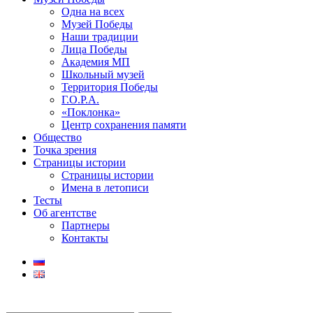
Одна на всех
Музей Победы
Наши традиции
Лица Победы
Академия МП
Школьный музей
Территория Победы
Г.О.Р.А.
«Поклонка»
Центр сохранения памяти
Общество
Точка зрения
Страницы истории
Страницы истории
Имена в летописи
Тесты
Об агентстве
Партнеры
Контакты