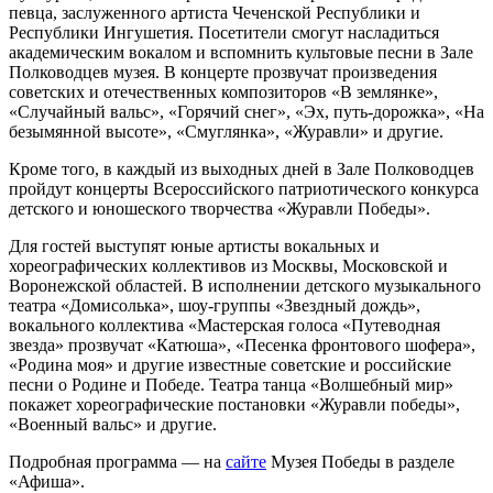
певца, заслуженного артиста Чеченской Республики и
Республики Ингушетия. Посетители смогут насладиться
академическим вокалом и вспомнить культовые песни в Зале
Полководцев музея. В концерте прозвучат произведения
советских и отечественных композиторов «В землянке»,
«Случайный вальс», «Горячий снег», «Эх, путь-дорожка», «На
безымянной высоте», «Смуглянка», «Журавли» и другие.
Кроме того, в каждый из выходных дней в Зале Полководцев
пройдут концерты Всероссийского патриотического конкурса
детского и юношеского творчества «Журавли Победы».
Для гостей выступят юные артисты вокальных и
хореографических коллективов из Москвы, Московской и
Воронежской областей. В исполнении детского музыкального
театра «Домисолька», шоу-группы «Звездный дождь»,
вокального коллектива «Мастерская голоса «Путеводная
звезда» прозвучат «Катюша», «Песенка фронтового шофера»,
«Родина моя» и другие известные советские и российские
песни о Родине и Победе. Театра танца «Волшебный мир»
покажет хореографические постановки «Журавли победы»,
«Военный вальс» и другие.
Подробная программа — на
сайте
Музея Победы в разделе
«Афиша».