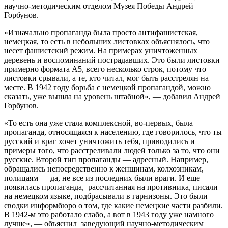
научно-методическим отделом Музея Победы Андрей
Горбунов.
«Изначально пропаганда была просто антифашистская,
немецкая, то есть в небольших листовках объяснялось, что
несет фашистский режим. На примерах уничтоженных
деревень и воспоминаний пострадавших. Это были листовки
примерно формата А5, всего несколько строк, потому что
листовки срывали, а те, кто читал, мог быть расстрелян на
месте. В 1942 году борьба с немецкой пропагандой, можно
сказать, уже вышла на уровень штабной», — добавил Андрей
Горбунов.
«То есть она уже стала комплексной, во-первых, была
пропаганда, относящаяся к населению, где говорилось, что ты
русский и враг хочет уничтожить тебя, приводились и
примеры того, что расстреливали людей только за то, что они
русские. Второй тип пропаганды — адресный. Например,
обращались непосредственно к женщинам, колхозникам,
полицаям — да, не все из последних были враги. И еще
появилась пропаганда, рассчитанная на противника, писали
на немецком языке, подбрасывали в гарнизоны. Это были
сводки информбюро о том, где какие немецкие части разбили.
В 1942-м это работало слабо, а вот в 1943 году уже намного
лучше», — объяснил заведующий научно-методическим