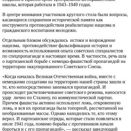
школы, которая работала в 1943–1949 годах.
В центре внимания участников круглого стола были вопросы,
касающиеся сохранения исторической памяти как
инструмента противодействия реабилитации нацизма и
гражданского воспитания молодежи.
Отдельным блоком обсуждались истоки и возрождение
нацизма, противодействие фальсификации истории и
возможность использования опыта советских специалистов
по спецпропаганде в настоящее время. В частности, речь шла
о партизанской борьбе с немецко-фашисткой пропагандой на
территории оккупированного Советского Союза.
«Когда началась Великая Отечественная война, вместе с
немецкими солдатами на территорию нашей страны зашли и
те, кто непосредственно занимался пропагандой. И
происходит расчеловечивание советского режима, наносится
удар лично по Сталину, по коммунистической партии.
Причем фашисты активно используют ложь, откровенную
ложь, и вся их пропаганда была топорной, рассчитанной на
необразованные массы. Однако находились те, кто этому
верил. И партизанские отряды, которые стали появляться в
июле 1941 года, помимо борьбы с противником начали
бороться и с его пропагандой», — рассказал заведующий