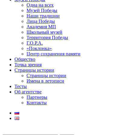
Одна на всех
Музей Победы
Наши традиции
Лица Победы
Академия МП
Школьный музей
Территория Победы
Г.О.Р.А.
«Поклонка»
Центр сохранения памяти
Общество
Точка зрения
Страницы истории
Страницы истории
Имена в летописи
Тесты
Об агентстве
Партнеры
Контакты