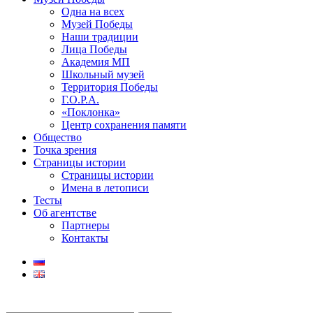
Одна на всех
Музей Победы
Наши традиции
Лица Победы
Академия МП
Школьный музей
Территория Победы
Г.О.Р.А.
«Поклонка»
Центр сохранения памяти
Общество
Точка зрения
Страницы истории
Страницы истории
Имена в летописи
Тесты
Об агентстве
Партнеры
Контакты