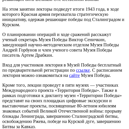
На этом занятии лекторы подведут итоги 1943 года, в ходе
которого Красная армия перехватила стратегическую
инициативу, одержав решающие победы под Сталинградом и
Курском.
О планировании операций и ходе сражений расскажут
ученый секретарь Музея Победы Виктор Сеничкин,
заведующий научно-методическим отделом Музея Победы
Андрей Горбунов и член ученого совета Музея Победы
писатель Артем Драбкин.
Вход для участников лектория в Музей Победы бесплатный
по предварительной регистрации по
ссылке
. С расписанием
лектория можно ознакомиться на
сайте
Музея Победы.
Кроме того, лекции проведут в пяти музеях — участниках
Международного проекта «Территория Победы». Также в
рамках подготовки к диктанту музеи «Территории Победы»
представят на своих площадках цифровые экскурсии и
выставочные проекты, посвященные 80-летним юбилеям
знаковых событий Великой Отечественной войны: прорыву
блокады Ленинграда, завершению Сталинградской битвы,
освобождению Ржева, победе на Курской дуге, завершению
Битвы за Кавказ.