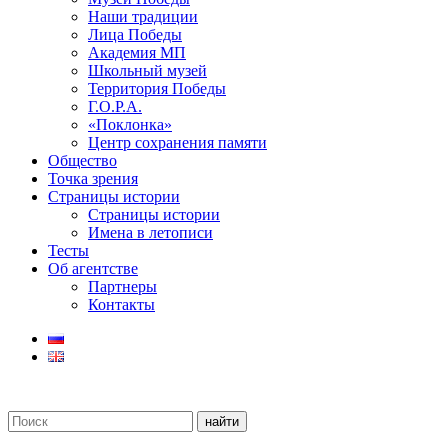
Наши традиции
Лица Победы
Академия МП
Школьный музей
Территория Победы
Г.О.Р.А.
«Поклонка»
Центр сохранения памяти
Общество
Точка зрения
Страницы истории
Страницы истории
Имена в летописи
Тесты
Об агентстве
Партнеры
Контакты