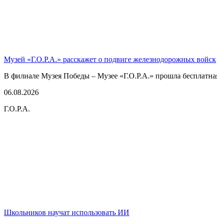
Музей «Г.О.Р.А.» расскажет о подвиге железнодорожных войск
В филиале Музея Победы – Музее «Г.О.Р.А.» прошла бесплатна
06.08.2026
Г.О.Р.А.
Школьников научат использовать ИИ