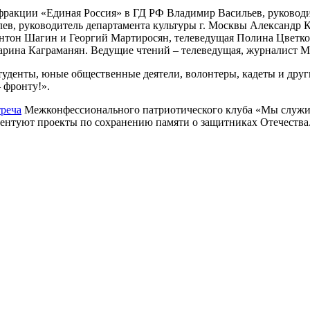
фракции «Единая Россия» в ГД РФ Владимир Васильев, руководи
в, руководитель департамента культуры г. Москвы Александр
 Антон Шагин и Георгий Мартиросян, телеведущая Полина Цветк
ина Каграманян. Ведущие чтений – телеведущая, журналист Ма
туденты, юные общественные деятели, волонтеры, кадеты и дру
 фронту!».
треча
Межконфессионального патриотического клуба «Мы служим
зентуют проекты по сохранению памяти о защитниках Отечества