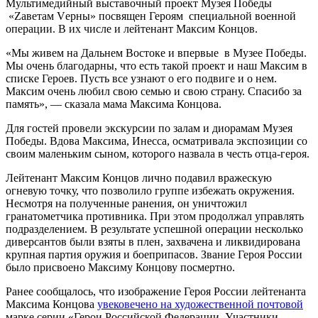
Мультимедийный выставочный проект Музея Победы
«Zаветам Vерны» посвящен Героям специальной военной
операции. В их числе и лейтенант Максим Концов.
«Мы живем на Дальнем Востоке и впервые в Музее Победы.
Мы очень благодарны, что есть такой проект и наш Максим в
списке Героев. Пусть все узнают о его подвиге и о нем.
Максим очень любил свою семью и свою страну. Спасибо за
память», — сказала мама Максима Концова.
Для гостей провели экскурсии по залам и диорамам Музея
Победы. Вдова Максима, Инесса, осматривала экспозиции со
своим маленьким сыном, которого назвала в честь отца-героя.
Лейтенант Максим Концов лично подавил вражескую
огневую точку, что позволило группе избежать окружения.
Несмотря на полученные ранения, он уничтожил
гранатометчика противника. При этом продолжал управлять
подразделением. В результате успешной операции несколько
диверсантов были взяты в плен, захвачена и ликвидирована
крупная партия оружия и боеприпасов. Звание Героя России
было присвоено Максиму Концову посмертно.
Ранее сообщалось, что изображение Героя России лейтенанта
Максима Концова
увековечено на художественной почтовой
марке серии «Герои Российской Федерации. Участники