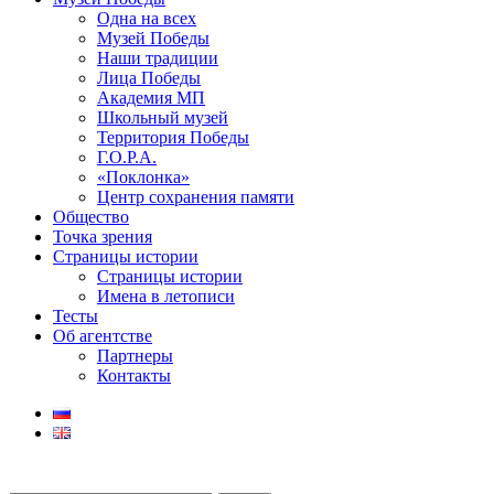
Одна на всех
Музей Победы
Наши традиции
Лица Победы
Академия МП
Школьный музей
Территория Победы
Г.О.Р.А.
«Поклонка»
Центр сохранения памяти
Общество
Точка зрения
Страницы истории
Страницы истории
Имена в летописи
Тесты
Об агентстве
Партнеры
Контакты