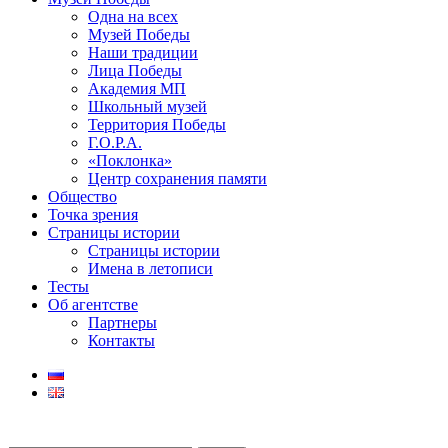
Одна на всех
Музей Победы
Наши традиции
Лица Победы
Академия МП
Школьный музей
Территория Победы
Г.О.Р.А.
«Поклонка»
Центр сохранения памяти
Общество
Точка зрения
Страницы истории
Страницы истории
Имена в летописи
Тесты
Об агентстве
Партнеры
Контакты