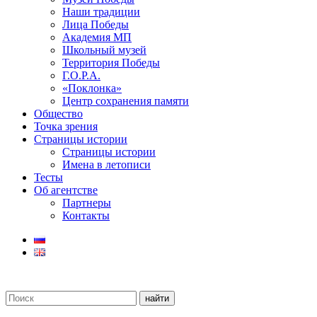
Наши традиции
Лица Победы
Академия МП
Школьный музей
Территория Победы
Г.О.Р.А.
«Поклонка»
Центр сохранения памяти
Общество
Точка зрения
Страницы истории
Страницы истории
Имена в летописи
Тесты
Об агентстве
Партнеры
Контакты