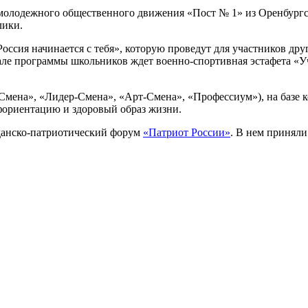
олодежного общественного движения «Пост № 1» из Оренбургск
лики.
Россия начинается с тебя», которую проведут для участников д
нале программы школьников ждет военно-спортивная эстафета «
Смена», «Лидер-Смена», «Арт-Смена», «Профессиум»), на базе к
фориентацию и здоровый образ жизни.
данско-патриотический форум
«Патриот России»
. В нем приняли