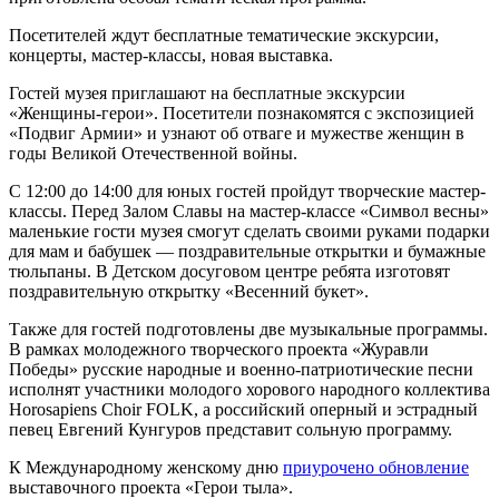
Посетителей ждут бесплатные тематические экскурсии,
концерты, мастер-классы, новая выставка.
Гостей музея приглашают на бесплатные экскурсии
«Женщины-герои». Посетители познакомятся с экспозицией
«Подвиг Армии» и узнают об отваге и мужестве женщин в
годы Великой Отечественной войны.
С 12:00 до 14:00 для юных гостей пройдут творческие мастер-
классы. Перед Залом Славы на мастер-классе «Символ весны»
маленькие гости музея смогут сделать своими руками подарки
для мам и бабушек — поздравительные открытки и бумажные
тюльпаны. В Детском досуговом центре ребята изготовят
поздравительную открытку «Весенний букет».
Также для гостей подготовлены две музыкальные программы.
В рамках молодежного творческого проекта «Журавли
Победы» русские народные и военно-патриотические песни
исполнят участники молодого хорового народного коллектива
Horosapiens Choir FOLK, а российский оперный и эстрадный
певец Евгений Кунгуров представит сольную программу.
К Международному женскому дню
приурочено обновление
выставочного проекта «Герои тыла».