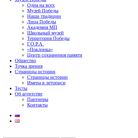
Одна на всех
Музей Победы
Наши традиции
Лица Победы
Академия МП
Школьный музей
Территория Победы
Г.О.Р.А.
«Поклонка»
Центр сохранения памяти
Общество
Точка зрения
Страницы истории
Страницы истории
Имена в летописи
Тесты
Об агентстве
Партнеры
Контакты