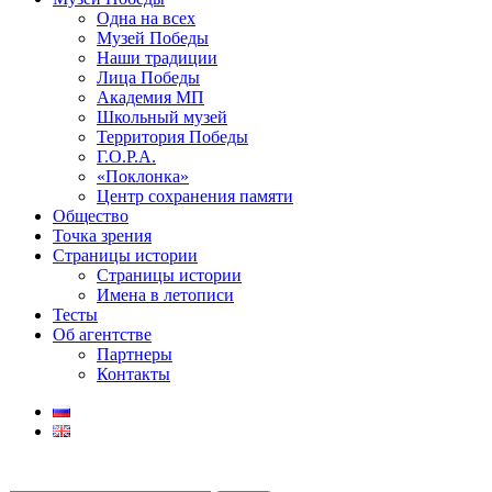
Одна на всех
Музей Победы
Наши традиции
Лица Победы
Академия МП
Школьный музей
Территория Победы
Г.О.Р.А.
«Поклонка»
Центр сохранения памяти
Общество
Точка зрения
Страницы истории
Страницы истории
Имена в летописи
Тесты
Об агентстве
Партнеры
Контакты