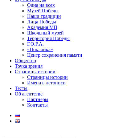
Одна на всех
Музей Победы
Наши традиции
Лица Победы
Академия МП
Школьный музей
Территория Победы
Г.О.Р.А.
«Поклонка»
Центр сохранения памяти
Общество
Точка зрения
Страницы истории
Страницы истории
Имена в летописи
Тесты
Об агентстве
Партнеры
Контакты