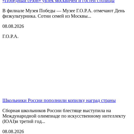
«Победный сезон» увлек москвичей и гостей столицы
В филиале Музея Победы — Музее Г.О.Р.А. отмечают День
физкультурника. Сотни семей из Москвы...
08.08.2026
Г.О.Р.А.
Школьники России пополнили копилку наград страны
Сборная школьников России блестяще выступила на
Международной олимпиаде по искусственному интеллекту
(IOAI)и третий год...
08.08.2026