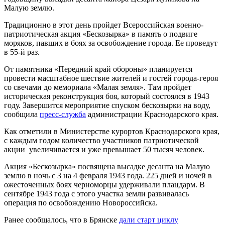
Малую землю.
Традиционно в этот день пройдет Всероссийская военно-
патриотическая акция «Бескозырка» в память о подвиге
моряков, павших в боях за освобождение города. Ее проведут
в 55-й раз.
От памятника «Передний край обороны» планируется
провести масштабное шествие жителей и гостей города-героя
со свечами до мемориала «Малая земля». Там пройдет
историческая реконструкция боя, который состоялся в 1943
году. Завершится мероприятие спуском бескозырки на воду,
сообщила
пресс-служба
администрации Краснодарского края.
Как отметили в Министерстве курортов Краснодарского края,
с каждым годом количество участников патриотической
акции увеличивается и уже превышает 50 тысяч человек.
Акция «Бескозырка» посвящена высадке десанта на Малую
землю в ночь с 3 на 4 февраля 1943 года. 225 дней и ночей в
ожесточенных боях черноморцы удерживали плацдарм. В
сентябре 1943 года с этого участка земли развивалась
операция по освобождению Новороссийска.
Ранее сообщалось, что в Брянске
дали старт циклу