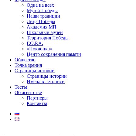
Одна на всех
Музей Победы
Наши традиции
Лица Победы
Академия МП
Школьный музей
Территория Победы
Г.О.Р.А.
«Поклонка»
Центр сохранения памяти
Общество
Точка зрения
Страницы истории
Страницы истории
Имена в летописи
Тесты
Об агентстве
Партнеры
Контакты