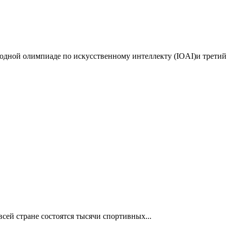
дной олимпиаде по искусственному интеллекту (IOAI)и третий 
сей стране состоятся тысячи спортивных...