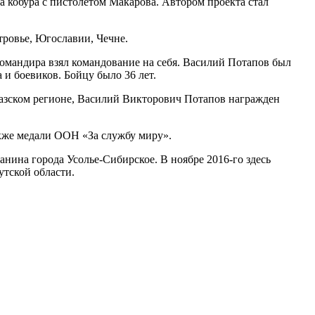
 кобура с пистолетом Макарова. Автором проекта стал
ровье, Югославии, Чечне.
командира взял командование на себя. Василий Потапов был
и боевиков. Бойцу было 36 лет.
казском регионе, Василий Викторович Потапов награжден
также медали ООН «За службу миру».
нина города Усолье-Сибирское. В ноябре 2016-го здесь
тской области.