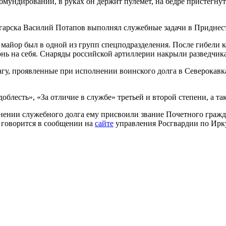
ундировании, в руках он держит пулемет, на бедре пристегнута
нгарска Василий Потапов выполнял служебные задачи в Приднест
е майор был в одной из групп спецподразделения. После гибели 
нь на себя. Снаряды российской артиллерии накрыли разведчика 
вагу, проявленные при исполнении воинского долга в Северокав
доблесть», «За отличие в службе» третьей и второй степени, а 
нении служебного долга ему присвоили звание Почетного гражда
, говорится в сообщении на
сайте
управления Росгвардии по Ирку