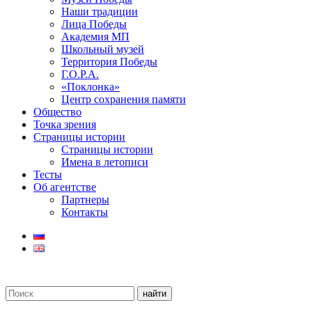
Наши традиции
Лица Победы
Академия МП
Школьный музей
Территория Победы
Г.О.Р.А.
«Поклонка»
Центр сохранения памяти
Общество
Точка зрения
Страницы истории
Страницы истории
Имена в летописи
Тесты
Об агентстве
Партнеры
Контакты