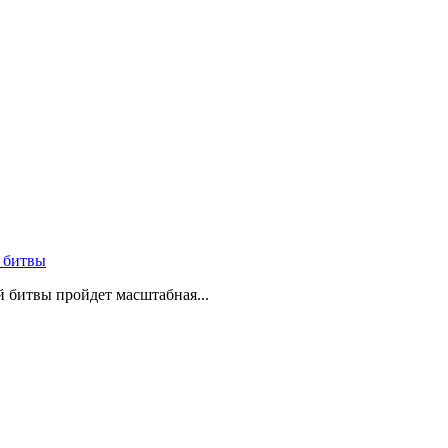
 битвы
й битвы пройдет масштабная...