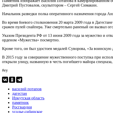
Памятник изображает Василия Потапова в камуфлированном обм
Дмитрий Пустовалов, скульптором – Сергей Симакин.
Начальник разведки полка оперативного назначения города А
Во время боевого столкновения 20 марта 2009 года в Дагестан
сражен пулей снайпера. Уже смертельно раненый он вызвал ого
Указом Президента РФ от 13 июня 2009 года за мужество и от
орденом «Мужества» посмертно.
Кроме того, он был удостоен медалей Суворова, «За воинскую 
В 2015 году за совершение мужественного поступка при испол
открыли улицу, названную в честь погибшего майора спецназа
#еу
василий потапов
дагестан
Иркутская область
памятник
Росгвардия
усолье-сибирское