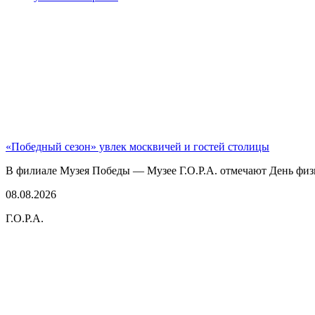
«Победный сезон» увлек москвичей и гостей столицы
В филиале Музея Победы — Музее Г.О.Р.А. отмечают День физк
08.08.2026
Г.О.Р.А.