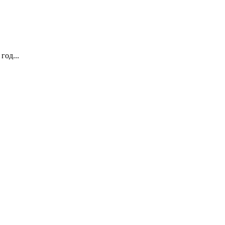
год...