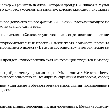
вечер «Хранитель памяти», который пройдет 26 января в Музы
кого конгресса «Хранитель памяти», которая ежегодно присужда
ного документального фильма «263 ночи», рассказывающего ист
ех не хватало еды и воды.
ная выставка «Холокост: уничтожение, сопротивление, спасени
ературно-музыкальный проект «Памяти жертв Холокоста, презен
емориального проекта «Вернуть достоинство» и методические в
РФ пройдет научно-практическая конференция студентов и моло
новь пройдет международная акция «Мы помним»/»We remember»,
конгресс совместно со Всемирным еврейским конгрессом, сооб
ые, культурные и образовательные мероприятия, посвященные те
грессе.
бразовательных мероприятий, приуроченный к Международному д