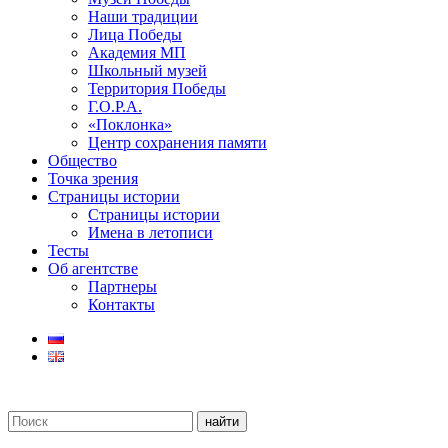
Наши традиции
Лица Победы
Академия МП
Школьный музей
Территория Победы
Г.О.Р.А.
«Поклонка»
Центр сохранения памяти
Общество
Точка зрения
Страницы истории
Страницы истории
Имена в летописи
Тесты
Об агентстве
Партнеры
Контакты