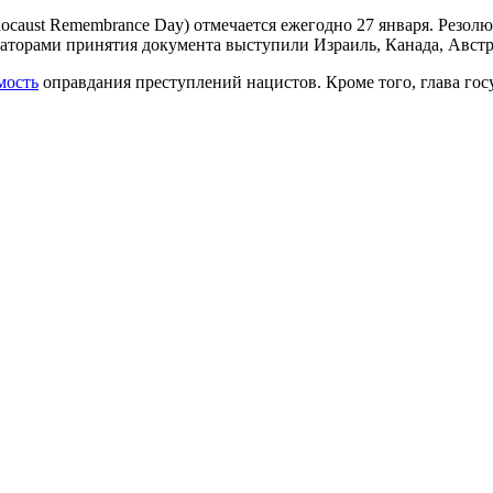
locaust Remembrance Day) отмечается ежегодно 27 января. Резо
торами принятия документа выступили Израиль, Канада, Австра
мость
оправдания преступлений нацистов. Кроме того, глава гос