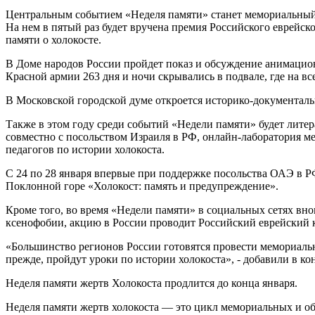
Центральным событием «Неделя памяти» станет мемориальный 
На нем в пятый раз будет вручена премия Российского еврейс
памяти о холокосте.
В Доме народов России пройдет показ и обсуждение анимацион
Красной армии 263 дня и ночи скрывались в подвале, где на вс
В Московской городской думе откроется историко-документаль
Также в этом году среди событий «Недели памяти» будет лит
совместно с посольством Израиля в РФ, онлайн-лаборатория м
педагогов по истории холокоста.
С 24 по 28 января впервые при поддержке посольства ОАЭ в 
Поклонной горе «Холокост: память и предупреждение».
Кроме того, во время «Недели памяти» в социальных сетях в
ксенофобии, акцию в России проводит Российский еврейский 
«Большинство регионов России готовятся провести мемориальн
прежде, пройдут уроки по истории холокоста», - добавили в кон
Неделя памяти жертв Холокоста продлится до конца января.
Неделя памяти жертв холокоста — это цикл мемориальных и о