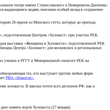
кальном театре имени Станиславского и Немировича-Данченко.
ется выдающимся людям, внесшим особый вклад в сохранение
орию 26 евреев из Минского гетто, которые до прихода
е», подготовленная Центром «Холокост» при участии РЕК.
тация выставки «Женщины в Холокосте», подготовленной РЕК
ебинары Центра «Холокост» для московских и региональных
дых ученых в РГГУ и Мемориальной синагоге РЕК на
 объединяющая тех, кто выступает против любых форм
щает
РИА «Новости».
ме холокоста. В школах почти всех регионов РФ, как и
ню памяти жертв Холокоста (27 января).